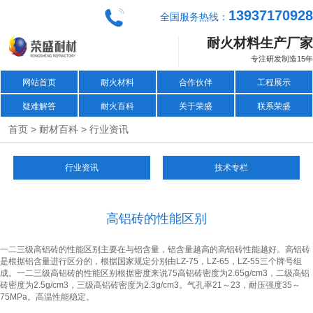
13937170928
全国服务热线：
耐火材料生产厂家
专注研发制造15年
网站首页
耐火材料
合作伙伴
工程展示
疑难解答
耐火百科
关于荣盛
联系荣盛
>
>
首页
耐材百科
行业资讯
行业资讯
技术专栏
高铝砖的性能区别
一二三级高铝砖的性能区别主要在与铝含量，铝含量越高的高铝砖性能越好。高铝砖
是根据铝含量进行区分的，根据国家规定分别由LZ-75，LZ-65，LZ-55三个牌号组
成。一二三级高铝砖的性能区别根据密度来说75高铝砖密度为2.65g/cm3，二级高铝
砖密度为2.5g/cm3，三级高铝砖密度为2.3g/cm3。气孔率21～23，耐压强度35～
75MPa。高温性能稳定。