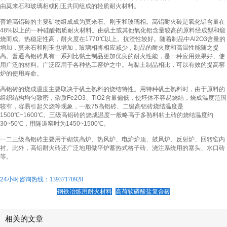
由莫来石和玻璃相或刚玉共同组成的轻质耐火材料。
普通高铝砖的主要矿物组成成为莫来石、刚玉和玻璃相。高铝耐火砖是氧化铝含量在
48%以上的一种硅酸铝质耐火材料。由矾土或其他氧化铝含量较高的原料经成型和煅
烧而成。热稳定性高，耐火度在1770℃以上。抗渣性较好。随着制品中Al2O3含量的
增加，莫来石和刚玉也增加，玻璃相将相应减少，制品的耐火度和高温性能随之提
高。普通高铝砖具有一系列比黏土制品更加优良的耐火性能，是一种应用效果好、使
用广泛的材料。广泛应用于各种热工窑炉之中。与黏土制品相比，可以有效的提高窑
炉的使用寿命。
高铝砖的烧成温度主要取决于矾土熟料的烧结特性。用特种矾土熟料时，由于原料的
组织结构均匀致密，杂质Fe2O3、TiO2含量偏低，使坯体不容易烧结，烧成温度范围
较窄，容易引起欠烧等现象，一般75高铝砖、二级高铝砖烧结温度是
1500℃~1600℃。三级高铝砖的烧成温度一般略高于多熟料粘土砖的烧结温度约
30~50℃，用隧道窑时为1450~1500℃。
一二三级高铝砖主要用于砌筑高炉、热风炉、电炉炉顶、鼓风炉、反射炉、回转窑内
衬。此外，高铝耐火砖还广泛地用做平炉蓄热式格子砖、浇注系统用的塞头、水口砖
等。
24小时咨询热线：
13937170928
钢铁冶炼用耐火材料
高荷软磷酸盐复合砖
相关的文章